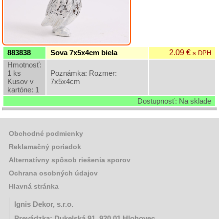
Grilovací
program
Papier
a
2.09 €
883838
Sova 7x5x4cm biela
s DPH
hygiena
Hmotnosť:
1 ks
Poznámka: Rozmer:
Dekorácie
Kusov v
7x5x4cm
kartóne: 1
Dostupnosť: Na sklade
Polystyrénové
doplnky
Lampáše
Obchodné podmienky
Reklamačný poriadok
Mašle
Alternatívny spôsob riešenia sporov
Prútie
Ochrana osobných údajov
Plechové
Hlavná stránka
dekorácie
Ignis Dekor, s.r.o.
Keramické
dekorácie
Prevádzka: Dukelská 91, 920 01 Hlohovec