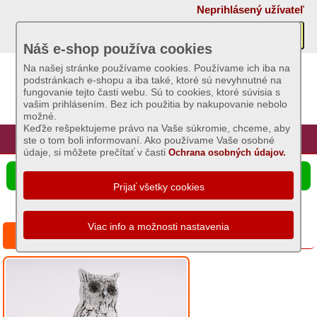
×
Neprihlásený užívateľ
Akcie
Náš e-shop používa cookies
Na našej stránke používame cookies. Používame ich iba na
podstránkach e-shopu a iba také, ktoré sú nevyhnutné na
Sviečky
fungovanie tejto časti webu. Sú to cookies, ktoré súvisia s
vašim prihlásením. Bez ich použitia by nakupovanie nebolo
možné.
Umelé
Keďže rešpektujeme právo na Vaše súkromie, chceme, aby
kvety
Úvod
Hlavná stránka
Prihlásenie
Registrácia
ste o tom boli informovaní. Ako používame Vaše osobné
údaje, si môžete prečítať v časti
Ochrana osobných údajov.
Záhradný
☰ Ponuka produktov
sortiment
Semená
a
Sova 7x5x4cm biela
osivá
Chovateľské
potreby