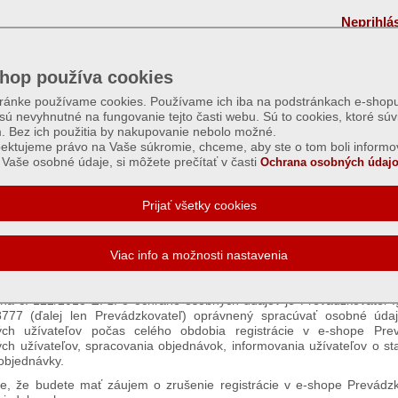
Neprihlá
hop používa cookies
tránke používame cookies. Používame ich iba na podstránkach e-shopu
 sú nevyhnutné na fungovanie tejto časti webu. Sú to cookies, ktoré súv
m. Bez ich použitia by nakupovanie nebolo možné.
ektujeme právo na Vaše súkromie, chceme, aby ste o tom boli informo
Vaše osobné údaje, si môžete prečítať v časti
Ochrana osobných údajo
ana osobných údajov
 a poučenie o právach v zmysle § 15 zákona č. 122/2013 Z. z. o 
e so zákonom č. 22/2004 o elektronickom obchode a s § 10 ods. 3 
voje osobné údaje v rozsahu uvedenom v Registračnom formulári na 
na č. 122/2013 Z. z. o ochrane osobných údajov je Prevádzkovateľ I
777 (ďalej len Prevádzkovateľ) oprávnený spracúvať osobné úda
ných užívateľov počas celého obdobia registrácie v e-shope Prev
ých užívateľov, spracovania objednávok, informovania užívateľov o 
objednávky.
e, že budete mať záujem o zrušenie registrácie v e-shope Prevádz