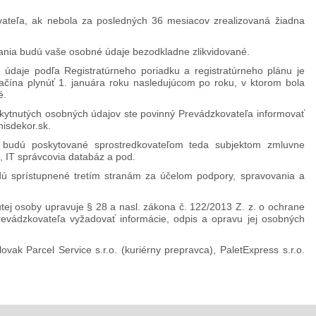
ovateľa, ak nebola za posledných 36 mesiacov zrealizovaná žiadna
vania budú vaše osobné údaje bezodkladne zlikvidované.
daje podľa Registratúrneho poriadku a registratúrneho plánu je
čína plynúť 1. januára roku nasledujúcom po roku, v ktorom bola
é.
kytnutých osobných údajov ste povinný Prevádzkovateľa informovať
isdekor.sk.
 budú poskytované sprostredkovateľom teda subjektom zmluvne
, IT správcovia databáz a pod.
ú sprístupnené tretím stranám za účelom podpory, spravovania a
tej osoby upravuje § 28 a nasl. zákona č. 122/2013 Z. z. o ochrane
evádzkovateľa vyžadovať informácie, odpis a opravu jej osobných
ak Parcel Service s.r.o. (kuriérny prepravca), PaletExpress s.r.o.