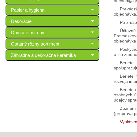
obchod@ign
Prevádzk
Papier a hygiena
objednávka
Dekorácie
Po zruše
Účtovné 
Domáce potreby
Prevádzkova
objednávka 
Ostatný rôzny sortiment
Poskytnu
o ich zmene
Záhradná a dekoračná keramika
Beriete
spolupracuj
Beriete 
rozvoja inf
Beriete 
osobných ú
údajov spr
Zoznam a
(preprava p
Vyhlásen