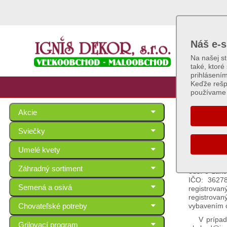
Náš e-s
Na našej s
také, ktoré
prihlásení
Keďže rešp
používame 
Akcie
Ochr
Sviečky
Informácie
Umelé kvety
V súlad
poskytnúť s
Záhradný sortiment
ods. 3 záko
IČO: 36278
Semená a osivá
registrova
registrovan
Chovateľské potreby
vybavením 
V prípad
Grilovací program