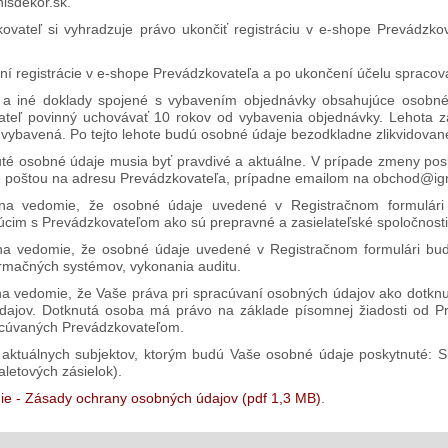
isdekor.sk.
ovateľ si vyhradzuje právo ukončiť registráciu v e-shope Prevádzk
.
ní registrácie v e-shope Prevádzkovateľa a po ukončení účelu spraco
a iné doklady spojené s vybavením objednávky obsahujúce osobné ú
teľ povinný uchovávať 10 rokov od vybavenia objednávky. Lehota za
vybavená. Po tejto lehote budú osobné údaje bezodkladne zlikvidovan
té osobné údaje musia byť pravdivé a aktuálne. V prípade zmeny pos
 poštou na adresu Prevádzkovateľa, prípadne emailom na obchod@ign
 na vedomie, že osobné údaje uvedené v Registračnom formulári
úcim s Prevádzkovateľom ako sú prepravné a zasielateľské spoločnosti
na vedomie, že osobné údaje uvedené v Registračnom formulári bud
ormačných systémov, vykonania auditu.
na vedomie, že Vaše práva pri spracúvaní osobných údajov ako dotknu
dajov. Dotknutá osoba má právo na základe písomnej žiadosti od Pr
acúvaných Prevádzkovateľom.
ktuálnych subjektov, ktorým budú Vaše osobné údaje poskytnuté: Slov
aletových zásielok).
ie - Zásady ochrany osobných údajov (pdf 1,3 MB)
.