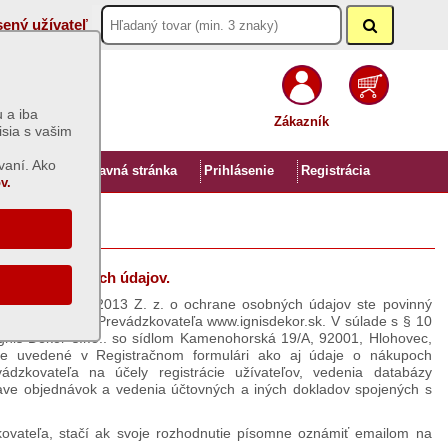
sený užívateľ
 a iba
Zákazník
isia s vašim
vaní. Ako
Úvod
Hlavná stránka
Prihlásenie
Registrácia
v.
ochrane osobných údajov.
zákona č. 122/2013 Z. z. o ochrane osobných údajov ste povinný
webovom sídle Prevádzkovateľa www.ignisdekor.sk. V súlade s § 10
gnis Dekor s.r.o.. so sídlom Kamenohorská 19/A, 92001, Hlohovec,
je uvedené v Registračnom formulári ako aj údaje o nákupoch
ádzkovateľa na účely registrácie užívateľov, vedenia databázy
stave objednávok a vedenia účtovných a iných dokladov spojených s
kovateľa, stačí ak svoje rozhodnutie písomne oznámiť emailom na