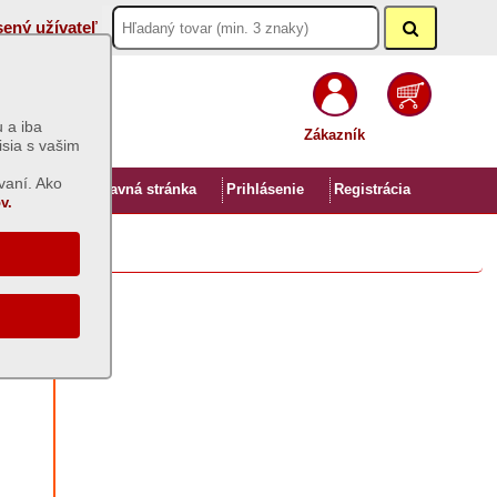
sený užívateľ
 a iba
Zákazník
isia s vašim
vaní. Ako
Úvod
Hlavná stránka
Prihlásenie
Registrácia
v.