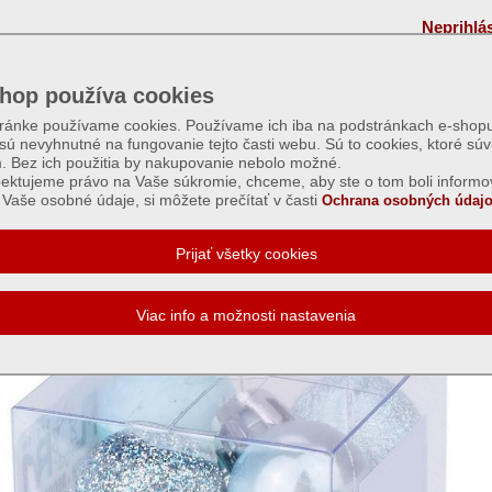
Neprihlá
hop používa cookies
tránke používame cookies. Používame ich iba na podstránkach e-shopu
 sú nevyhnutné na fungovanie tejto časti webu. Sú to cookies, ktoré súv
m. Bez ich použitia by nakupovanie nebolo možné.
ektujeme právo na Vaše súkromie, chceme, aby ste o tom boli informo
Vaše osobné údaje, si môžete prečítať v časti
Ochrana osobných údajo
vian. 2cm bl. modrá - 12ks