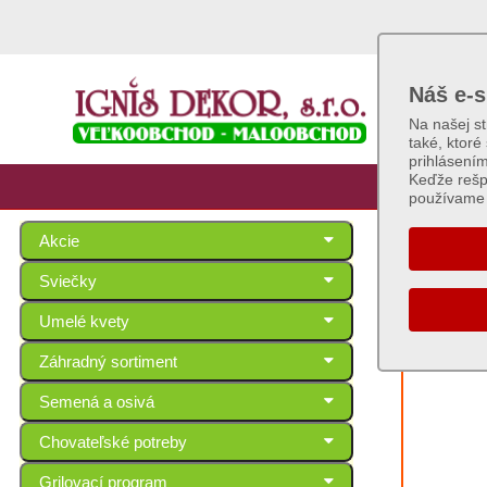
Náš e-s
Na našej s
také, ktoré
prihlásení
Keďže rešp
používame 
Akcie
Gule 
Sviečky
Umelé kvety
Záhradný sortiment
Semená a osivá
Chovateľské potreby
Grilovací program