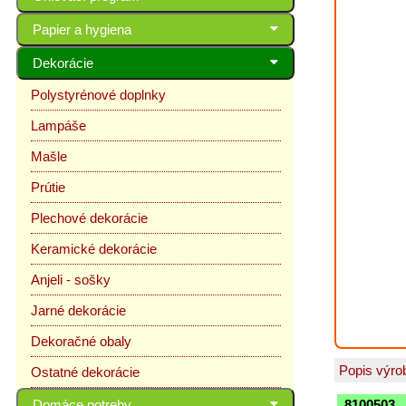
Papier a hygiena
Dekorácie
Polystyrénové doplnky
Lampáše
Mašle
Prútie
Plechové dekorácie
Keramické dekorácie
Anjeli - sošky
Jarné dekorácie
Dekoračné obaly
Popis výro
Ostatné dekorácie
8100503
Domáce potreby