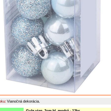
bku:
Vianočná dekorácia.
Gule vian. 2cm bl. modrá - 12ks