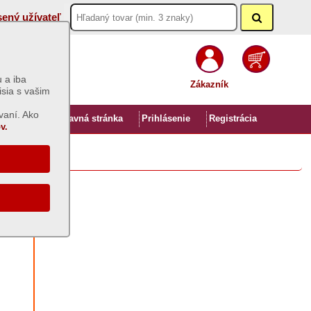
sený užívateľ
 a iba
Zákazník
isia s vašim
vaní. Ako
Úvod
Hlavná stránka
Prihlásenie
Registrácia
v.