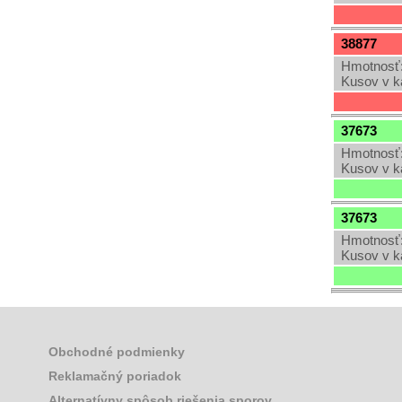
38877
Hmotnosť:
Kusov v k
37673
Hmotnosť:
Kusov v k
37673
Hmotnosť:
Kusov v k
Obchodné podmienky
Reklamačný poriadok
Alternatívny spôsob riešenia sporov