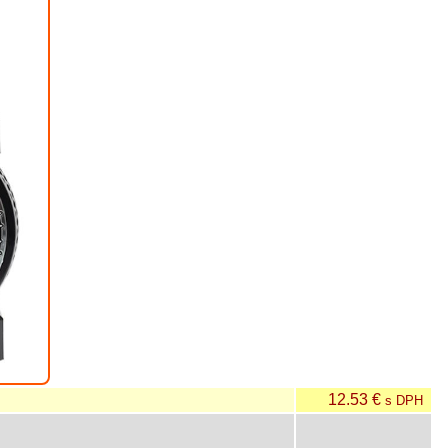
12.53 €
s DPH