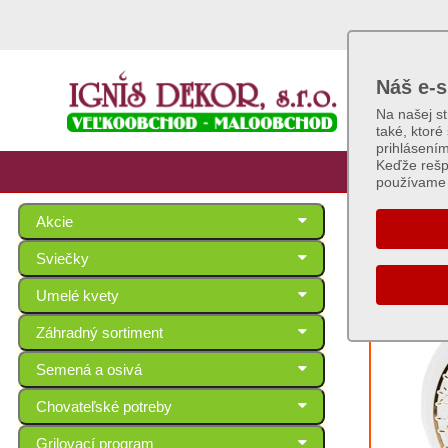
Náš e-s
Na našej s
také, ktoré
prihlásení
Keďže rešp
používame 
Akcie
Séri
Sviečky
Umelé kvety
Záhradný sortiment
Semená a osivá
Chovateľské potreby
Grilovací program