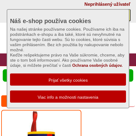
×
Neprihlásený užívateľ
Akcie
Náš e-shop používa cookies
Na našej stránke používame cookies. Používame ich iba na
podstránkach e-shopu a iba také, ktoré sú nevyhnutné na
Sviečky
fungovanie tejto časti webu. Sú to cookies, ktoré súvisia s
vašim prihlásením. Bez ich použitia by nakupovanie nebolo
možné.
Umelé
Keďže rešpektujeme právo na Vaše súkromie, chceme, aby
kvety
Úvod
Hlavná stránka
Prihlásenie
Registrácia
ste o tom boli informovaní. Ako používame Vaše osobné
údaje, si môžete prečítať v časti
Ochrana osobných údajov.
Záhradný
☰ Ponuka produktov
sortiment
Semená
a
Bros mucholapka valcová
osivá
Chovateľské
potreby