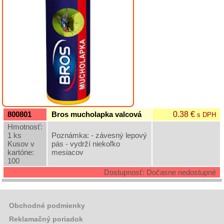
Grilovací
program
Papier
a
hygiena
Dekorácie
Domáce
0.38 €
800801
Bros mucholapka valcová
s DPH
potreby
Hmotnosť:
1 ks
Poznámka: - závesný lepový
Ostatný
Kusov v
pás - vydrží niekoľko
rôzny
kartóne:
mesiacov
sortiment
100
Dostupnosť: Dočasne nedostupné
Vinárske
potreby
a
Obchodné podmienky
rôzne
fľaše
Reklamačný poriadok