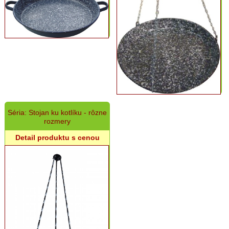
Séria: Stojan ku kotlíku - rôzne
rozmery
Detail produktu s cenou