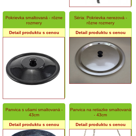
rôzny
sortiment
Pokrievka smaltovaná - rôzne
Séria: Pokrievka nerezová -
Záhradná
rozmery
rôzne rozmery
a
dekoračná
Detail produktu s cenou
Detail produktu s cenou
keramika
Panvica s ušami smaltovaná -
Panvica na retiazke smaltovaná
43cm
- 43cm
Detail produktu s cenou
Detail produktu s cenou