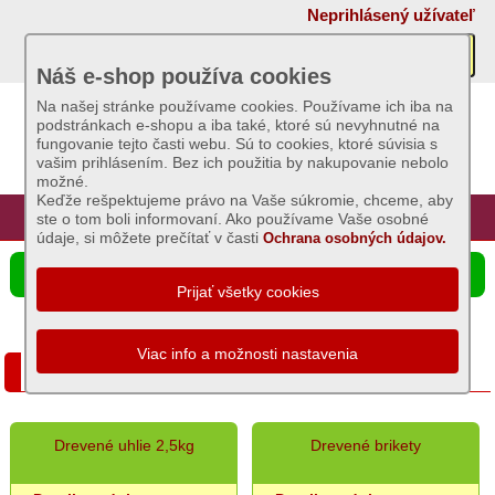
×
Neprihlásený užívateľ
Akcie
Náš e-shop používa cookies
Na našej stránke používame cookies. Používame ich iba na
AKCIE:
podstránkach e-shopu a iba také, ktoré sú nevyhnutné na
Sviečky
fungovanie tejto časti webu. Sú to cookies, ktoré súvisia s
vašim prihlásením. Bez ich použitia by nakupovanie nebolo
AKCIE:
možné.
Záhradný
Keďže rešpektujeme právo na Vaše súkromie, chceme, aby
sortiment
Úvod
Hlavná stránka
Prihlásenie
Registrácia
ste o tom boli informovaní. Ako používame Vaše osobné
údaje, si môžete prečítať v časti
Ochrana osobných údajov.
AKCIE:
Semená
☰ Ponuka produktov
a
osivá
AKCIE:
Chovateľské
AKCIE: Grilovací program
potreby
AKCIE:
Grilovací
Drevené uhlie 2,5kg
Drevené brikety
program