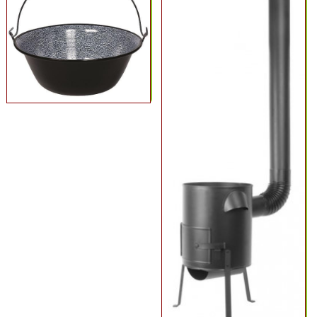
Semená
a
osivá
Chovateľské
potreby
Grilovací
program
Papier
a
hygiena
Dekorácie
Domáce
potreby
Ostatný