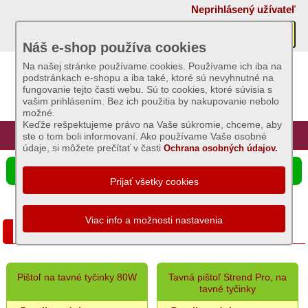
×
Neprihlásený užívateľ
Akcie
Náš e-shop používa cookies
Na našej stránke používame cookies. Používame ich iba na
podstránkach e-shopu a iba také, ktoré sú nevyhnutné na
Sviečky
fungovanie tejto časti webu. Sú to cookies, ktoré súvisia s
vašim prihlásením. Bez ich použitia by nakupovanie nebolo
možné.
Umelé
Keďže rešpektujeme právo na Vaše súkromie, chceme, aby
kvety
Úvod
Hlavná stránka
Prihlásenie
Registrácia
ste o tom boli informovaní. Ako používame Vaše osobné
údaje, si môžete prečítať v časti
Ochrana osobných údajov.
Záhradný
☰ Ponuka produktov
sortiment
Semená
a
Ostatné doplnky
osivá
Chovateľské
Pištoľ na tavné tyčinky 80W
Tavná pištoľ Strend Pro, na
potreby
tavné tyčinky