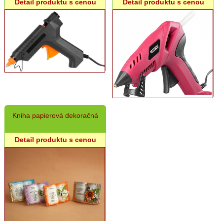
Detail produktu s cenou
Detail produktu s cenou
Grilovací
program
Papier
a
hygiena
Dekorácie
Domáce
potreby
Kniha papierová dekoračná
Detail produktu s cenou
Ostatný
rôzny
sortiment
Vinárske
potreby
a
rôzne
fľaše