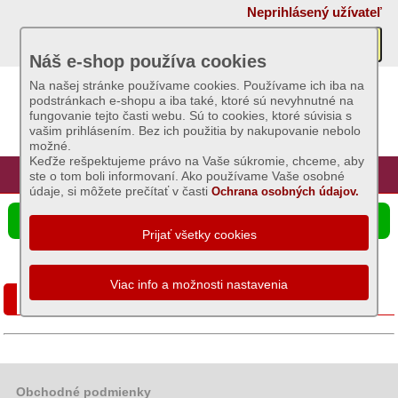
×
Neprihlásený užívateľ
Akcie
Náš e-shop používa cookies
Na našej stránke používame cookies. Používame ich iba na
podstránkach e-shopu a iba také, ktoré sú nevyhnutné na
Sviečky
fungovanie tejto časti webu. Sú to cookies, ktoré súvisia s
vašim prihlásením. Bez ich použitia by nakupovanie nebolo
možné.
Umelé
Keďže rešpektujeme právo na Vaše súkromie, chceme, aby
kvety
Úvod
Hlavná stránka
Prihlásenie
Registrácia
ste o tom boli informovaní. Ako používame Vaše osobné
údaje, si môžete prečítať v časti
Ochrana osobných údajov.
Záhradný
☰ Ponuka produktov
sortiment
Semená
a
Cibuľa sadzačka, Cesnak sadbový
osivá
Zemiaky
sadbové
Bôb,
Obchodné podmienky