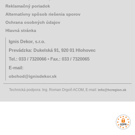
Hrach,
Reklamačný poriadok
cícer
Alternatívny spôsob riešenia sporov
Repa
Ochrana osobných údajov
Ďatelina,
Hlavná stránka
Tráva
Ignis Dekor, s.r.o.
Rajčiny
Prevádzka: Dukelská 91, 920 01 Hlohovec
Paprika
Tel.: 033 / 7320066 • Fax.: 033 / 7320065
Cibuľa
E-mail:
semeno,
Pór
obchod@ignisdekor.sk
Kapusta,
Kel,
Technická podpora: Ing. Roman Drgoň ACOM, E-mail:
info@hcregion.sk
Brokolica
Šalát
Karfiol,
Kaleráb
Reďkovka