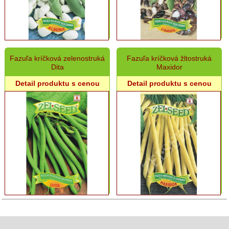
Kukurica
Fazuľa,
sója
Patizón,
Fazuľa kríčková zelenostruká
Fazuľa kríčková žltostruká
Baklažán
Dita
Maxidor
Mrkva
Detail produktu s cenou
Detail produktu s cenou
Zeler,
Petržlen,
Paštrnák
Uhorky,
Cukety,
Tekvice,
Melóny
Cvikľa
Špenát
Bylinky