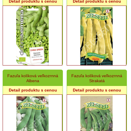
Detail produktu s cenou
Detail produktu s cenou
Hrach,
cícer
Repa
Ďatelina,
Tráva
Rajčiny
Paprika
Cibuľa
semeno,
Pór
Fazuľa kolíková veľkozrnná
Fazuľa kolíková veľkozrnná
Albena
Strakatá
Kapusta,
Kel,
Detail produktu s cenou
Detail produktu s cenou
Brokolica
Šalát
Karfiol,
Kaleráb
Reďkovka