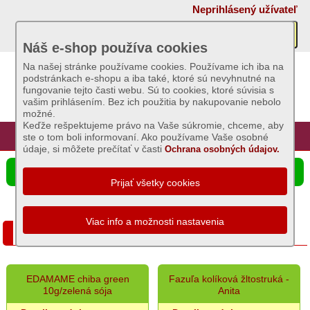
×
Neprihlásený užívateľ
Akcie
Náš e-shop používa cookies
Na našej stránke používame cookies. Používame ich iba na
podstránkach e-shopu a iba také, ktoré sú nevyhnutné na
Sviečky
fungovanie tejto časti webu. Sú to cookies, ktoré súvisia s
vašim prihlásením. Bez ich použitia by nakupovanie nebolo
možné.
Umelé
Keďže rešpektujeme právo na Vaše súkromie, chceme, aby
kvety
Úvod
Hlavná stránka
Prihlásenie
Registrácia
ste o tom boli informovaní. Ako používame Vaše osobné
údaje, si môžete prečítať v časti
Ochrana osobných údajov.
Záhradný
☰ Ponuka produktov
sortiment
Semená
a
Fazuľa, sója
osivá
Zemiaky
EDAMAME chiba green
Fazuľa kolíková žltostruká -
sadbové
10g/zelená sója
Anita
Bôb,